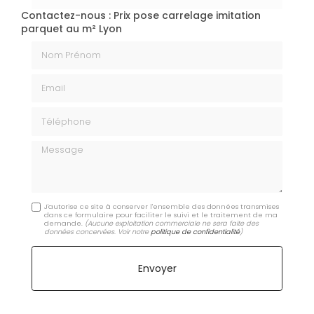
Contactez-nous : Prix pose carrelage imitation
parquet au m² Lyon
Nom Prénom
Email
Téléphone
Message
J'autorise ce site à conserver l'ensemble des données transmises
dans ce formulaire pour faciliter le suivi et le traitement de ma
demande.
(Aucune exploitation commerciale ne sera faite des
données concervées. Voir notre
politique de confidentialité
)