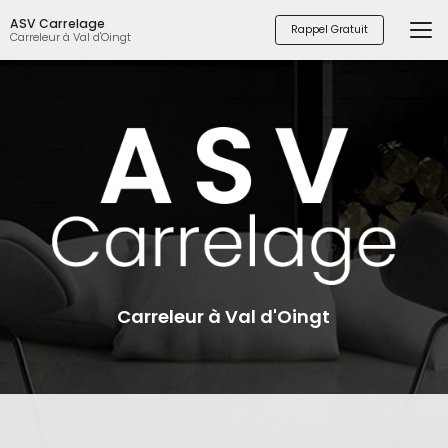
Aller
ASV Carrelage
au
Rappel Gratuit
Carreleur à Val d'Oingt
contenu
principal
Carreleur à Val d'Oingt