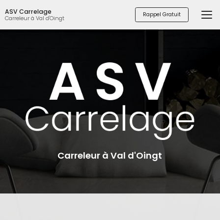
Aller
ASV Carrelage
au
Rappel Gratuit
Carreleur à Val d'Oingt
contenu
principal
Carreleur à Val d'Oingt