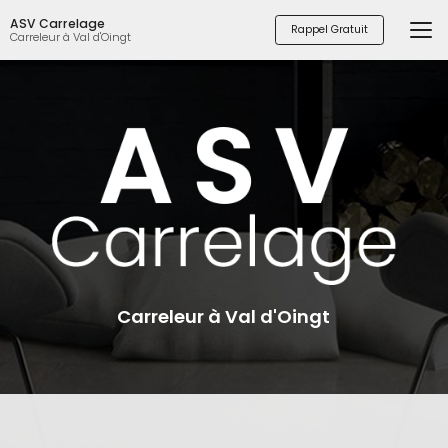
Aller
ASV Carrelage
au
Rappel Gratuit
Carreleur à Val d'Oingt
contenu
principal
Carreleur à Val d'Oingt