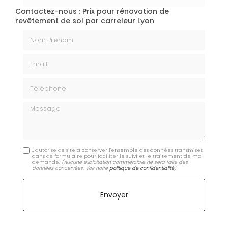
Contactez-nous : Prix pour rénovation de
revêtement de sol par carreleur Lyon
Nom Prénom
Email
Téléphone
Message
J'autorise ce site à conserver l'ensemble des données transmises
dans ce formulaire pour faciliter le suivi et le traitement de ma
demande.
(Aucune exploitation commerciale ne sera faite des
données concervées. Voir notre
politique de confidentialité
)