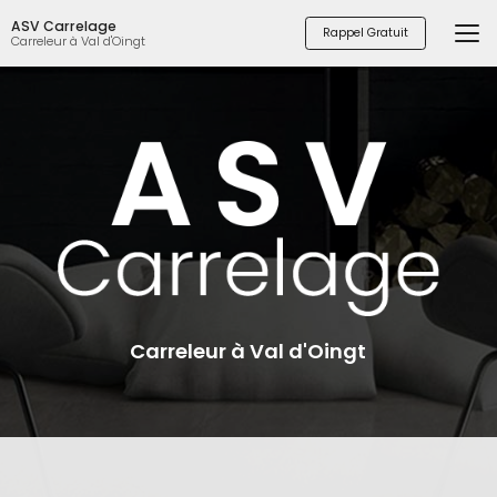
Aller
ASV Carrelage
au
Rappel Gratuit
Carreleur à Val d'Oingt
contenu
principal
Carreleur à Val d'Oingt