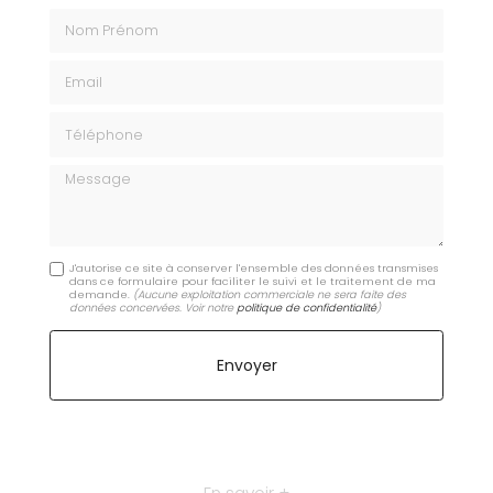
Nom Prénom
Email
Téléphone
Message
J'autorise ce site à conserver l'ensemble des données transmises
dans ce formulaire pour faciliter le suivi et le traitement de ma
demande.
(Aucune exploitation commerciale ne sera faite des
données concervées. Voir notre
politique de confidentialité
)