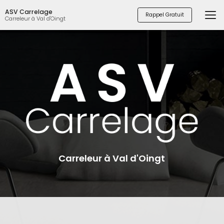
Aller
ASV Carrelage
au
Rappel Gratuit
Carreleur à Val d'Oingt
contenu
principal
Carreleur à Val d'Oingt