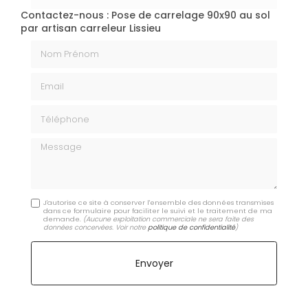
Contactez-nous : Pose de carrelage 90x90 au sol
par artisan carreleur Lissieu
Nom Prénom
Email
Téléphone
Message
J'autorise ce site à conserver l'ensemble des données transmises
dans ce formulaire pour faciliter le suivi et le traitement de ma
demande.
(Aucune exploitation commerciale ne sera faite des
données concervées. Voir notre
politique de confidentialité
)