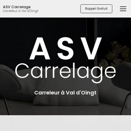
Aller
ASV Carrelage
au
Rappel Gratuit
Carreleur à Val d'Oingt
contenu
principal
Carreleur à Val d'Oingt